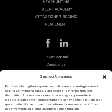
HEADHUNTING
TALENT ACADEMY
ATTIVAZIONE TIROCINIO
PLACEMENT
Lavora con noi
Compliance
Privacy Policy
Gestisci Consenso
Termini e Condizioni
Per fornire le migliori esperienze, utilizziamo tecnologie come i
Carta Servizi
cookie per memorizzare e/o accedere alle informazioni del
MOG 231
dispositivo. Il consenso a queste tecnologie ci permetterà di
elaborare dati come il comportamento di navigazione o ID unici su
Codice etico
questo sito. Non acconsentire o ritirare il consenso può influire
negativamente su alcune caratteristiche e funzioni.
Whistleblowing