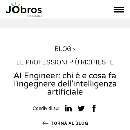
JObros
M
e
n
u
BLOG
>
LE PROFESSIONI PIÙ RICHIESTE
AI Engineer: chi è e cosa fa
l'ingegnere dell'intelligenza
artificiale
Condividi su:
TORNA AL BLOG