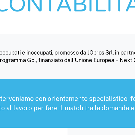
CONTABILIT
occupati e inoccupati, promosso da JObros Srl, in partn
 Programma Gol, finanziato dall’Unione Europea – Next
interveniamo con orientamento specialistico, 
l lavoro per fare il match tra la domanda e l