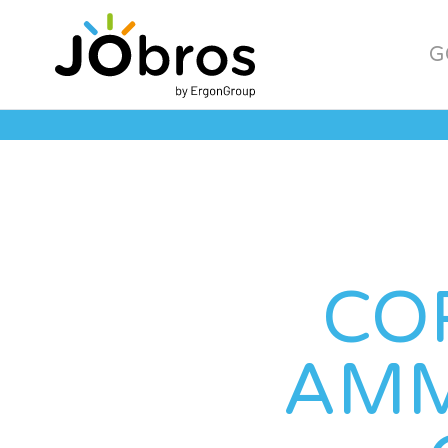
JObros
G
CO
AMM