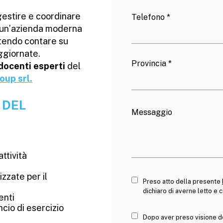
gestire e coordinare
Telefono *
di un’azienda moderna
potendo contare su
ggiornate.
Provincia *
docenti
esperti
del
oup srl.
 DEL
Messaggio
ttività
zzate per il
Preso atto della presente
dichiaro di averne letto e 
enti
cio di esercizio
Dopo aver preso visione de