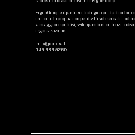
JObros è la divisione lavoro di ErgonGroup.
ErgonGroup è il partner strategico per tutti coloro 
crescere la propria competitività sul mercato, col
vantaggi competitivi, sviluppando eccellenze individu
organizzazione.
info@jobros.it
049 636 5260