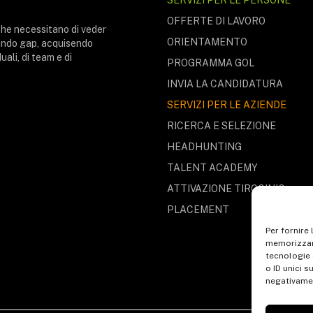
OFFERTE DI LAVORO
che necessitano di veder
ORIENTAMENTO
mando gap, acquisendo
ali, di team e di
PROGRAMMA GOL
INVIA LA CANDIDATURA
SERVIZI PER LE AZIENDE
RICERCA E SELEZIONE
HEADHUNTING
TALENT ACADEMY
ATTIVAZIONE TIROCINIO
PLACEMENT
Per fornire
memorizzare
tecnologie 
o ID unici s
negativamen