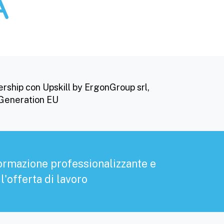
À
ership con Upskill by ErgonGroup srl,
 Generation EU
formazione professionalizzante e
'offerta di lavoro