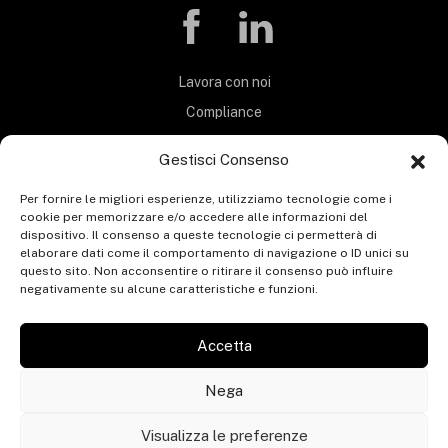
Lavora con noi
Compliance
Privacy Policy
Gestisci Consenso
Termini e Condizioni
Per fornire le migliori esperienze, utilizziamo tecnologie come i
Carta Servizi
cookie per memorizzare e/o accedere alle informazioni del
MOG 231
dispositivo. Il consenso a queste tecnologie ci permetterà di
elaborare dati come il comportamento di navigazione o ID unici su
Codice etico
questo sito. Non acconsentire o ritirare il consenso può influire
negativamente su alcune caratteristiche e funzioni.
Whistleblowing
Segnalazione whistleblowing
Accetta
Contatti
Nega
Visualizza le preferenze