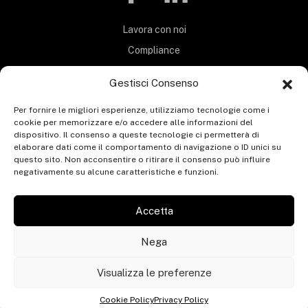
Lavora con noi
Compliance
Privacy Policy
Gestisci Consenso
Termini e Condizioni
Per fornire le migliori esperienze, utilizziamo tecnologie come i
Carta Servizi
cookie per memorizzare e/o accedere alle informazioni del
MOG 231
dispositivo. Il consenso a queste tecnologie ci permetterà di
elaborare dati come il comportamento di navigazione o ID unici su
Codice etico
questo sito. Non acconsentire o ritirare il consenso può influire
negativamente su alcune caratteristiche e funzioni.
Whistleblowing
Segnalazione whistleblowing
Accetta
Contatti
Nega
Visualizza le preferenze
© ERGONGROUP 2025 - P.IVA 05652160283
Cookie Policy
Privacy Policy