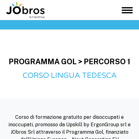
JObros
M
e
n
u
PROGRAMMA GOL >
PERCORSO 1
CORSO LINGUA TEDESCA
Corso di formazione gratuito per disoccupati e
inoccupati, promosso da Upskill by ErgonGroup srl e
JObros Srl attraverso il Programma Gol, finanziato