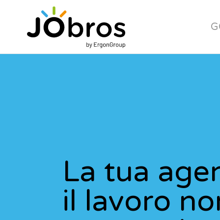
JObros
G
La tua age
il lavoro no