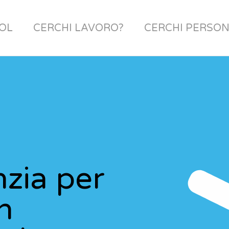
OL
CERCHI LAVORO?
CERCHI PERSON
nzia per
n