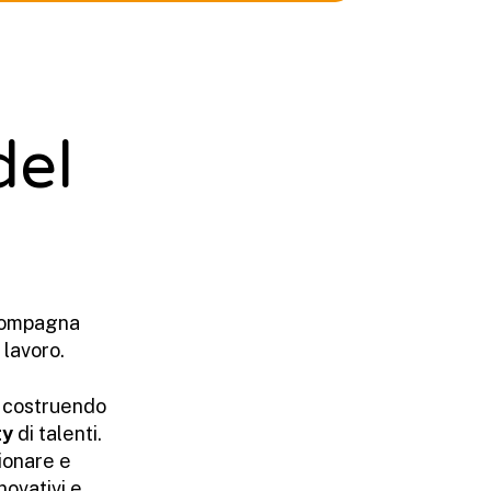
del
ompagna
 lavoro.
, costruendo
ty
di talenti.
ionare e
novativi e