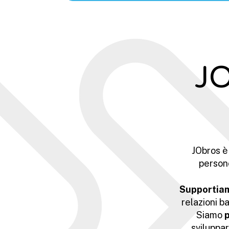
JO
JObros è
persone
Supportia
relazioni b
Siamo
p
sviluppar