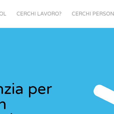
OL
CERCHI LAVORO?
CERCHI PERSON
nzia per
n