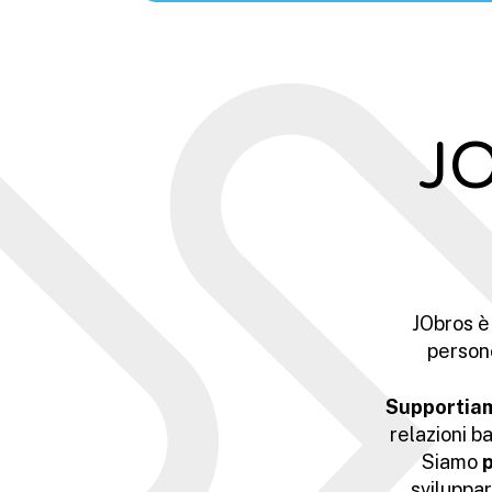
JO
JObros è
persone
Supportia
relazioni b
Siamo
p
sviluppar