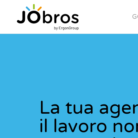
JObros
G
La tua age
il lavoro no