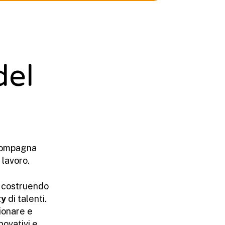
del
ompagna
 lavoro.
, costruendo
ty
di talenti.
ionare e
novativi e