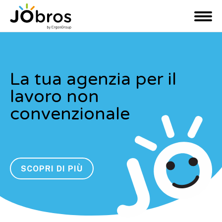
JObros
M
e
n
u
La tua agenzia per il
lavoro non
convenzionale
SCOPRI DI PIÙ