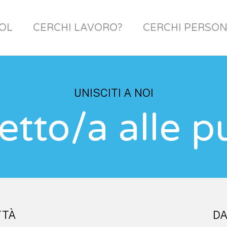
OL
CERCHI LAVORO?
CERCHI PERSON
UNISCITI A NOI
tto/a alle pu
TTÀ
DA