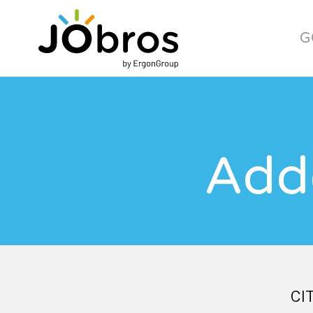
JObros
G
Adde
CI