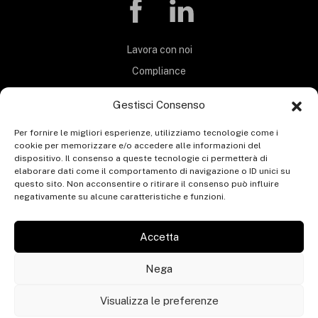
Lavora con noi
Compliance
Privacy Policy
Gestisci Consenso
Termini e Condizioni
Per fornire le migliori esperienze, utilizziamo tecnologie come i
Carta Servizi
cookie per memorizzare e/o accedere alle informazioni del
MOG 231
dispositivo. Il consenso a queste tecnologie ci permetterà di
elaborare dati come il comportamento di navigazione o ID unici su
Codice etico
questo sito. Non acconsentire o ritirare il consenso può influire
negativamente su alcune caratteristiche e funzioni.
Whistleblowing
Segnalazione whistleblowing
Accetta
Contatti
Nega
Visualizza le preferenze
© ERGONGROUP 2025 - P.IVA 05652160283