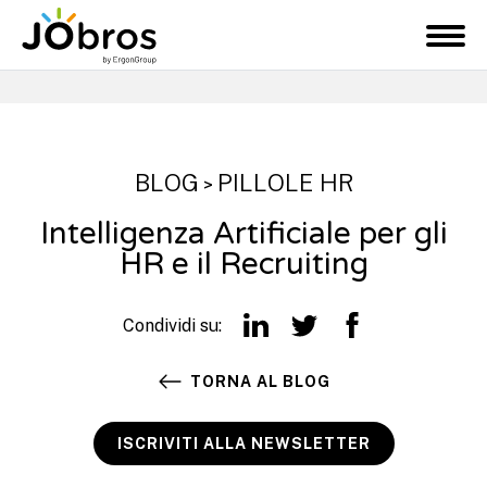
JObros
M
e
n
u
BLOG
PILLOLE HR
>
Intelligenza Artificiale per gli
HR e il Recruiting
Condividi su:
TORNA AL BLOG
ISCRIVITI ALLA NEWSLETTER