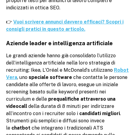
proporre testi per annunci di lavoro completi e
indicizzati in ottica SEO.
👉
Vuoi scrivere annunci davvero efficaci? Scopri i
consigli pratici in questo articolo.
Aziende leader e intelligenza artificiale
Le grandi aziende hanno già consolidato l’utilizzo
dell’intelligenza artificiale nella loro strategia di
recruiting: Ikea, L’Oréal e McDonald’s utilizzano
Robot
Vera
, uno
speciale software
che contatta le persone
candidate alle offerte di lavoro, esegue un iniziale
screening basato sulle keyword presenti nei
curriculum e delle
prequalifiche attraverso una
videocall
della durata di 8 minuti per indirizzare
all’incontro con i recruiter solo i
candidati migliori
.
Strumenti più semplici e diffusi sono invece
le
chatbot
che integrano i tradizionali ATS